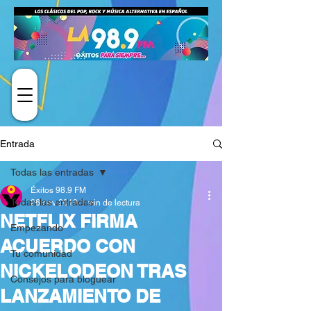
Entrada
Todas las entradas
Éxitos 98.9 FM
Todas las entradas
26 nov 2019
1 min de lectura
NETFLIX FIRMA
Empezando
ACUERDO CON
Tu comunidad
NICKELODEON TRAS
Consejos para bloguear
LANZAMIENTO DE