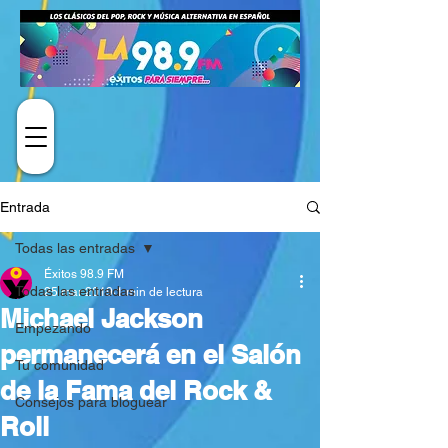
Entrada
Todas las entradas
Éxitos 98.9 FM
Todas las entradas
25 mar 2019
1 min de lectura
Michael Jackson
Empezando
permanecerá en el Salón
Tu comunidad
de la Fama del Rock &
Consejos para bloguear
Roll