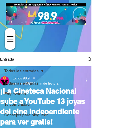
Entrada
Todas las entradas
Éxitos 98.9 FM
Todas las entradas
27 may 2020
1 min de lectura
¡La Cineteca Nacional
Empezando
sube a YouTube 13 joyas
Tu comunidad
del cine independiente
Consejos para bloguear
para ver gratis!