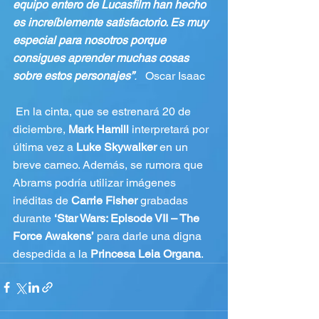
equipo entero de Lucasfilm han hecho 
es increíblemente satisfactorio. Es muy 
especial para nosotros porque 
consigues aprender muchas cosas 
sobre estos personajes”
. 
  Oscar Isaac
 En la cinta, que se estrenará 20 de 
diciembre, 
Mark Hamill
 interpretará por 
última vez a 
Luke Skywalker
 en un 
breve cameo. Además, se rumora que 
Abrams podría utilizar imágenes 
inéditas de 
Carrie Fisher
 grabadas 
durante 
‘Star Wars: Episode VII – The 
Force Awakens’
 para darle una digna 
despedida a la 
Princesa Leia Organa
. 