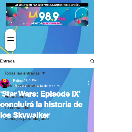
Entrada
Todas las entradas
Éxitos 98.9 FM
Todas las entradas
18 mar 2019
1 min de lectura
'Star Wars: Episode IX'
Empezando
concluirá la historia de
Tu comunidad
los Skywalker
Consejos para bloguear