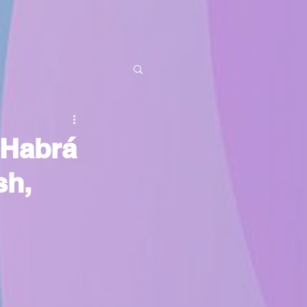
 Habrá
sh,