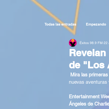
Todas las entradas
Empezando
Éxitos 98.9 FM
22 
Revelan 
de "Los 
Mira las primeras
nuevas aventuras v
Entertainment We
Ángeles de Charlie