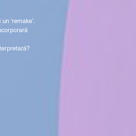
i un ‘remake’. 
ncorporará 
terpretará?