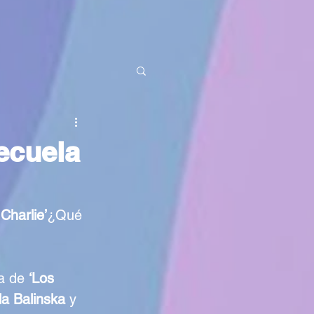
ecuela
Charlie’
¿Qué 
a de 
‘Los 
la Balinska
 y 