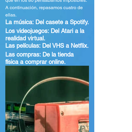
que en los 80 pensábamos imposibles. 
A continuación, repasamos cuatro de 
ellas.
La música: Del casete a Spotify.
Los videojuegos: Del Atari a la 
realidad virtual.
Las películas: Del VHS a Netflix.
Las compras: De la tienda 
física a comprar online.