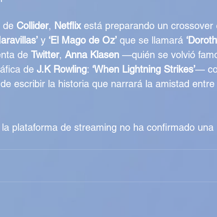
 de 
Collider
, 
Netflix
 está preparando un crossover 
aravillas’
 y 
‘El Mago de Oz’
 que se llamará 
‘Doroth
nta de 
Twitter
, 
Anna Klasen
 —quién se volvió famo
ráfica de 
J.K Rowling
: 
‘When Lightning Strikes’
— co
e escribir la historia que narrará la amistad entre
la plataforma de streaming no ha confirmado una 