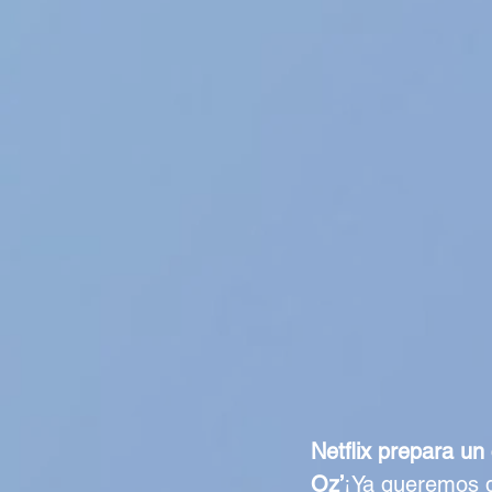
Netflix prepara un 
Oz’
¡Ya queremos q